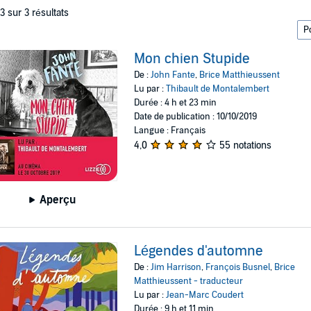
 3 sur 3 résultats
Mon chien Stupide
De :
John Fante
,
Brice Matthieussent
Lu par :
Thibault de Montalembert
Durée : 4 h et 23 min
Date de publication : 10/10/2019
Langue : Français
4,0
55 notations
Aperçu
Légendes d'automne
De :
Jim Harrison
,
François Busnel
,
Brice
Matthieussent - traducteur
Lu par :
Jean-Marc Coudert
Durée : 9 h et 11 min