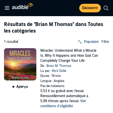
Découvrir
Résultats de
"Brian M Thomas"
dans Toutes
les catégories
1 résultat
Populaire
Filtre
Miracles: Understand What a Miracle
Is, Why It Happens and How God Can
Completely Change Your Life
De :
Brian M. Thomas
Lu par :
Nick Dolle
Durée : 19 min
Langue : Anglais
Pas de notations
Aperçu
5,53 €
ou gratuit avec l'essai.
Renouvellement automatique à
5,99 €/mois après l'essai.
Voir
conditions d'éligibilité