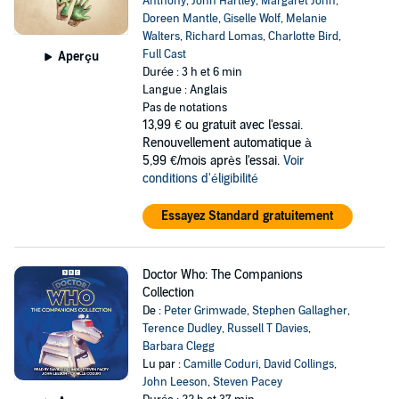
Anthony
,
John Hartley
,
Margaret John
,
Doreen Mantle
,
Giselle Wolf
,
Melanie
Walters
,
Richard Lomas
,
Charlotte Bird
,
Full Cast
Aperçu
Durée : 3 h et 6 min
Langue : Anglais
Pas de notations
13,99 €
ou gratuit avec l'essai.
Renouvellement automatique à
5,99 €/mois après l'essai.
Voir
conditions d'éligibilité
Essayez Standard gratuitement
Doctor Who: The Companions
Collection
De :
Peter Grimwade
,
Stephen Gallagher
,
Terence Dudley
,
Russell T Davies
,
Barbara Clegg
Lu par :
Camille Coduri
,
David Collings
,
John Leeson
,
Steven Pacey