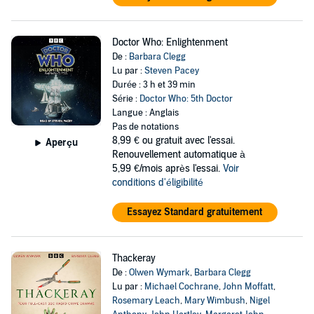
Doctor Who: Enlightenment
De :
Barbara Clegg
Lu par :
Steven Pacey
Durée : 3 h et 39 min
Série :
Doctor Who: 5th Doctor
Langue : Anglais
Pas de notations
8,99 €
ou gratuit avec l'essai.
Aperçu
Renouvellement automatique à
5,99 €/mois après l'essai.
Voir
conditions d'éligibilité
Essayez Standard gratuitement
Thackeray
De :
Olwen Wymark
,
Barbara Clegg
Lu par :
Michael Cochrane
,
John Moffatt
,
Rosemary Leach
,
Mary Wimbush
,
Nigel