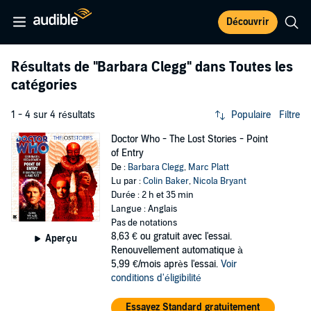
Découvrir
Résultats de
"Barbara Clegg"
dans Toutes les
catégories
1 - 4 sur 4 résultats
Populaire
Filtre
Doctor Who - The Lost Stories - Point
of Entry
De :
Barbara Clegg
,
Marc Platt
Lu par :
Colin Baker
,
Nicola Bryant
Durée : 2 h et 35 min
Langue : Anglais
Pas de notations
8,63 €
ou gratuit avec l'essai.
Aperçu
Renouvellement automatique à
5,99 €/mois après l'essai.
Voir
conditions d'éligibilité
Essayez Standard gratuitement