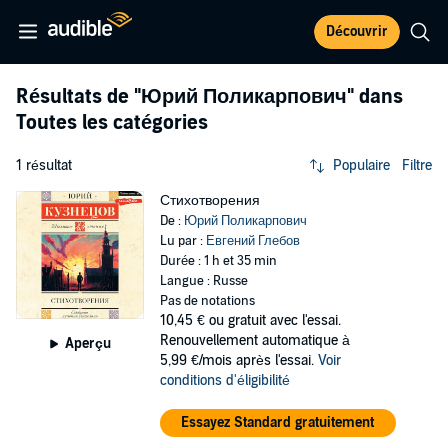
Découvrir
Résultats de
"Юрий Поликарпович"
dans
Toutes les catégories
1 résultat
Populaire
Filtre
Стихотворения
De :
Юрий Поликарпович
Lu par :
Евгений Глебов
Durée : 1 h et 35 min
Langue : Russe
Pas de notations
10,45 €
ou gratuit avec l'essai.
Renouvellement automatique à
Aperçu
5,99 €/mois après l'essai.
Voir
conditions d'éligibilité
Essayez Standard gratuitement