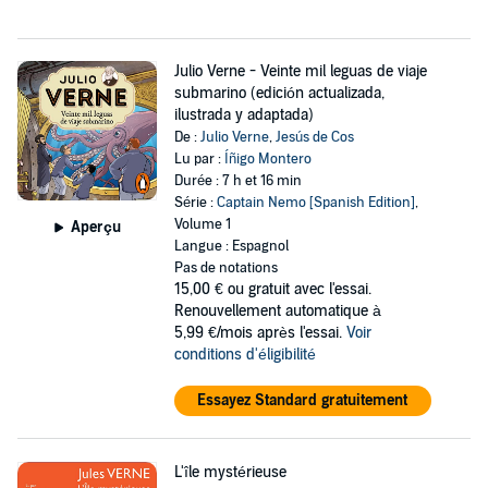
Julio Verne - Veinte mil leguas de viaje
submarino (edición actualizada,
ilustrada y adaptada)
De :
Julio Verne
,
Jesús de Cos
Lu par :
Íñigo Montero
Durée : 7 h et 16 min
Série :
Captain Nemo [Spanish Edition]
,
Volume 1
Aperçu
Langue : Espagnol
Pas de notations
15,00 €
ou gratuit avec l'essai.
Renouvellement automatique à
5,99 €/mois après l'essai.
Voir
conditions d'éligibilité
Essayez Standard gratuitement
L'île mystérieuse