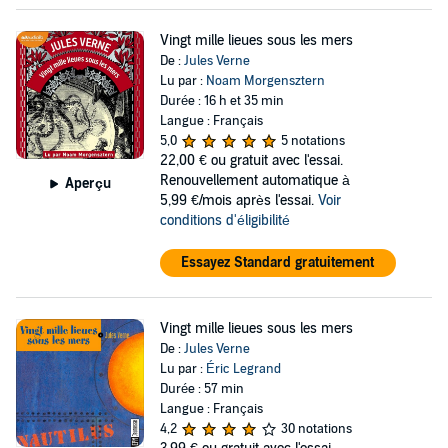
Vingt mille lieues sous les mers
De :
Jules Verne
Lu par :
Noam Morgensztern
Durée : 16 h et 35 min
Langue : Français
5,0
5 notations
22,00 €
ou gratuit avec l'essai.
Renouvellement automatique à
Aperçu
5,99 €/mois après l'essai.
Voir
conditions d'éligibilité
Essayez Standard gratuitement
Vingt mille lieues sous les mers
De :
Jules Verne
Lu par :
Éric Legrand
Durée : 57 min
Langue : Français
4,2
30 notations