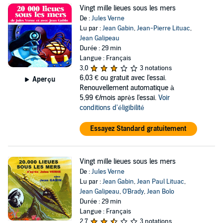
Vingt mille lieues sous les mers
De :
Jules Verne
Lu par :
Jean Gabin
,
Jean-Pierre Lituac
,
Jean Galipeau
Durée : 29 min
Langue : Français
3,0
3 notations
6,03 €
ou gratuit avec l'essai.
Aperçu
Renouvellement automatique à
5,99 €/mois après l'essai.
Voir
conditions d'éligibilité
Essayez Standard gratuitement
Vingt mille lieues sous les mers
De :
Jules Verne
Lu par :
Jean Gabin
,
Jean Paul Lituac
,
Jean Galipeau
,
O'Brady
,
Jean Bolo
Durée : 29 min
Langue : Français
2,7
3 notations