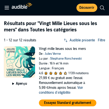
Découvrir
Résultats pour
"Vingt Mille Lieues sous les
mers"
dans Toutes les catégories
1 - 12 sur 12 résultats
Audible présente
Filtre
Vingt mille lieues sous les mers
De :
Jules Verne
Lu par :
Stephane Ronchewski
Durée : 16 h et 14 min
Langue : Français
4,6
1 139 notations
21,99 €
ou gratuit avec l'essai.
Renouvellement automatique à
Aperçu
5,99 €/mois après l'essai.
Voir
conditions d'éligibilité
Essayez Standard gratuitement