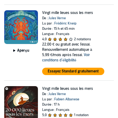
Vingt mille lieues sous les mers
De :
Jules Verne
Lu par :
Frédéric Kneip
Durée : 15 h et 45 min
Langue : Français
4,0
2 notations
22,00 €
ou gratuit avec l'essai.
Renouvellement automatique à
Aperçu
5,99 €/mois après l'essai.
Voir
conditions d'éligibilité
Essayez Standard gratuitement
Vingt mille lieues sous les mers
De :
Jules Verne
Lu par :
Fabien Albanese
Durée : 17 h
Langue : Français
5,0
1 notation