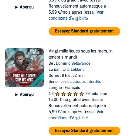
3,99 €
ou gratuit avec l'essai.
Renouvellement automatique à
Aperçu
5,99 €/mois après l'essai.
Voir
conditions d'éligibilité
Essayez Standard gratuitement
Vingt mille lieues sous les mers, in
tenebris mundi
De :
Dominic Bellavance
Lu par :
Éric Leblanc
Durée : 8 h et 32 min
Série :
Les classiques interdits
Langue : Français
4,3
29 notations
Aperçu
15,00 €
ou gratuit avec l'essai.
Renouvellement automatique à
5,99 €/mois après l'essai.
Voir
conditions d'éligibilité
Essayez Standard gratuitement