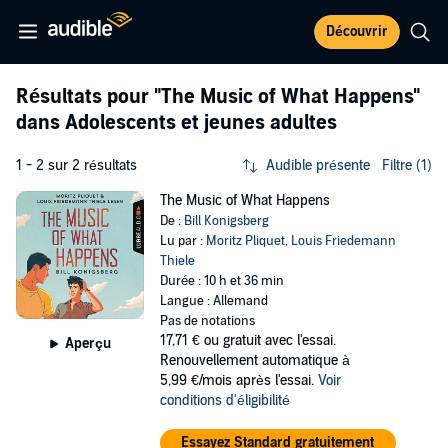
Découvrir
Résultats pour
"The Music of What Happens"
dans Adolescents et jeunes adultes
1 - 2 sur 2 résultats
Audible présente
Filtre (1)
The Music of What Happens
De :
Bill Konigsberg
Lu par :
Moritz Pliquet
,
Louis Friedemann
Thiele
Durée : 10 h et 36 min
Langue : Allemand
Pas de notations
17,71 €
ou gratuit avec l'essai.
Aperçu
Renouvellement automatique à
5,99 €/mois après l'essai.
Voir
conditions d'éligibilité
Essayez Standard gratuitement