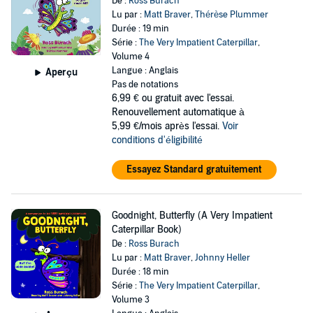
De :
Ross Burach
Lu par :
Matt Braver
,
Thérèse Plummer
Durée : 19 min
Série :
The Very Impatient Caterpillar
,
Volume 4
Langue : Anglais
Aperçu
Pas de notations
6,99 €
ou gratuit avec l'essai.
Renouvellement automatique à
5,99 €/mois après l'essai.
Voir
conditions d'éligibilité
Essayez Standard gratuitement
Goodnight, Butterfly (A Very Impatient
Caterpillar Book)
De :
Ross Burach
Lu par :
Matt Braver
,
Johnny Heller
Durée : 18 min
Série :
The Very Impatient Caterpillar
,
Volume 3