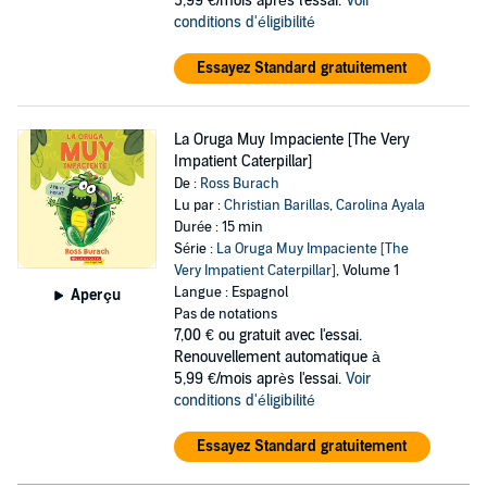
5,99 €/mois après l'essai.
Voir
conditions d'éligibilité
Essayez Standard gratuitement
La Oruga Muy Impaciente [The Very
Impatient Caterpillar]
De :
Ross Burach
Lu par :
Christian Barillas
,
Carolina Ayala
Durée : 15 min
Série :
La Oruga Muy Impaciente [The
Very Impatient Caterpillar]
, Volume 1
Langue : Espagnol
Aperçu
Pas de notations
7,00 €
ou gratuit avec l'essai.
Renouvellement automatique à
5,99 €/mois après l'essai.
Voir
conditions d'éligibilité
Essayez Standard gratuitement