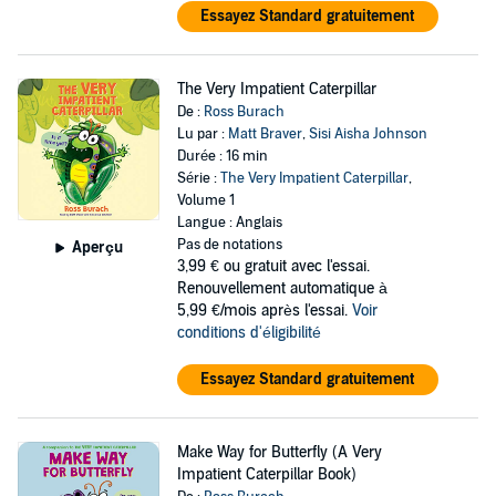
Essayez Standard gratuitement
The Very Impatient Caterpillar
De :
Ross Burach
Lu par :
Matt Braver
,
Sisi Aisha Johnson
Durée : 16 min
Série :
The Very Impatient Caterpillar
,
Volume 1
Langue : Anglais
Pas de notations
Aperçu
3,99 €
ou gratuit avec l'essai.
Renouvellement automatique à
5,99 €/mois après l'essai.
Voir
conditions d'éligibilité
Essayez Standard gratuitement
Make Way for Butterfly (A Very
Impatient Caterpillar Book)