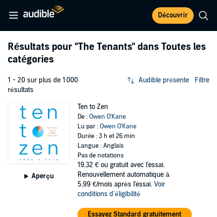
Découvrir
Résultats pour
"The Tenants"
dans Toutes les
catégories
1 - 20 sur plus de 1 000
Audible présente
Filtre
résultats
Ten to Zen
De :
Owen O'Kane
Lu par :
Owen O'Kane
Durée : 3 h et 26 min
Langue : Anglais
Pas de notations
19,32 €
ou gratuit avec l'essai.
Renouvellement automatique à
Aperçu
5,99 €/mois après l'essai.
Voir
conditions d'éligibilité
Essayez Standard gratuitement