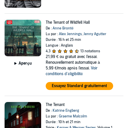
The Tenant of Wildfell Hall
De :
Anne Brontë
Lu par :
Alex Jennings
,
Jenny Agutter
Durée : 16 h et 25 min
Langue : Anglais
4,3
13 notations
21,99 €
ou gratuit avec l'essai.
Renouvellement automatique à
Aperçu
5,99 €/mois après l'essai.
Voir
conditions d'éligibilité
Essayez Standard gratuitement
The Tenant
De :
Katrine Engberg
Lu par :
Graeme Malcolm
Durée : 10 h et 21 min
Série :
Kørner & Werner Series
, Volume 1