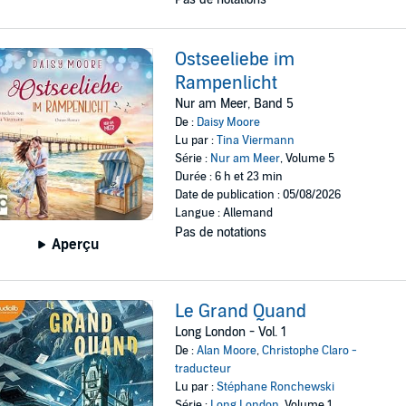
Ostseeliebe im
Rampenlicht
Nur am Meer, Band 5
De :
Daisy Moore
Lu par :
Tina Viermann
Série :
Nur am Meer
, Volume 5
Durée : 6 h et 23 min
Date de publication : 05/08/2026
Langue : Allemand
Pas de notations
Aperçu
Le Grand Quand
Long London - Vol. 1
De :
Alan Moore
,
Christophe Claro -
traducteur
Lu par :
Stéphane Ronchewski
Série :
Long London
, Volume 1