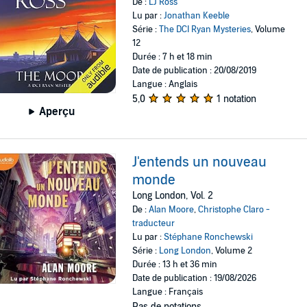
De :
LJ Ross
Lu par :
Jonathan Keeble
Série :
The DCI Ryan Mysteries
, Volume
12
Durée : 7 h et 18 min
Date de publication : 20/08/2019
Langue : Anglais
5,0
1 notation
Aperçu
J'entends un nouveau
monde
Long London, Vol. 2
De :
Alan Moore
,
Christophe Claro -
traducteur
Lu par :
Stéphane Ronchewski
Série :
Long London
, Volume 2
Durée : 13 h et 36 min
Date de publication : 19/08/2026
Langue : Français
Pas de notations