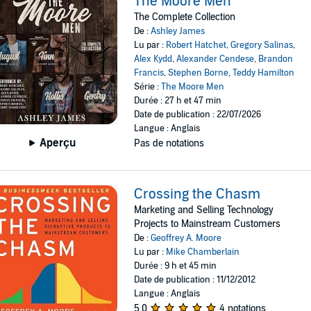
The Moore Men
The Complete Collection
De :
Ashley James
Lu par :
Robert Hatchet
,
Gregory Salinas
,
Alex Kydd
,
Alexander Cendese
,
Brandon
Francis
,
Stephen Borne
,
Teddy Hamilton
Série :
The Moore Men
Durée : 27 h et 47 min
Date de publication : 22/07/2026
Langue : Anglais
Aperçu
Pas de notations
Crossing the Chasm
Marketing and Selling Technology
Projects to Mainstream Customers
De :
Geoffrey A. Moore
Lu par :
Mike Chamberlain
Durée : 9 h et 45 min
Date de publication : 11/12/2012
Langue : Anglais
5,0
4 notations