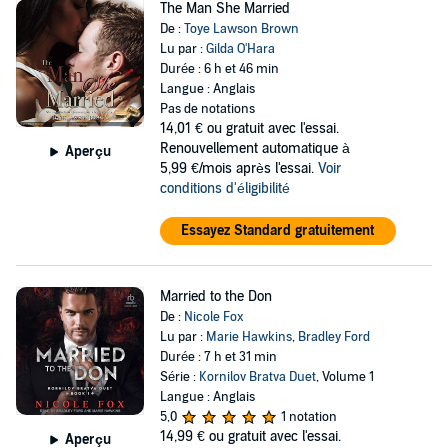
The Man She Married
De :
Toye Lawson Brown
Lu par :
Gilda O'Hara
Durée : 6 h et 46 min
Langue : Anglais
Pas de notations
14,01 €
ou gratuit avec l'essai.
Renouvellement automatique à
Aperçu
5,99 €/mois après l'essai.
Voir
conditions d'éligibilité
Essayez Standard gratuitement
Married to the Don
De :
Nicole Fox
Lu par :
Marie Hawkins
,
Bradley Ford
Durée : 7 h et 31 min
Série :
Kornilov Bratva Duet
, Volume 1
Langue : Anglais
5,0
1 notation
14,99 €
ou gratuit avec l'essai.
Aperçu