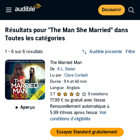
Découvrir
Résultats pour
"The Man She Married"
dans
Toutes les catégories
1 - 6 sur 6 résultats
Audible présente
Filtre
The Married Man
De :
K.L. Slater
Lu par :
Clare Corbett
Durée : 9 h et 40 min
Langue : Anglais
3,7
9 notations
17,99 €
ou gratuit avec l'essai.
Renouvellement automatique à
Aperçu
5,99 €/mois après l'essai.
Voir
conditions d'éligibilité
Essayez Standard gratuitement