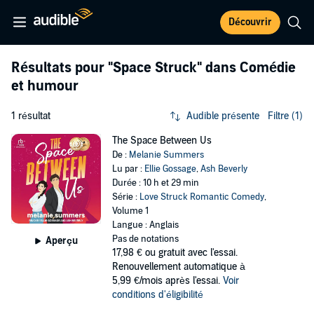
Découvrir
Résultats pour
"Space Struck"
dans Comédie
et humour
1 résultat
Audible présente
Filtre (1)
The Space Between Us
De :
Melanie Summers
Lu par :
Ellie Gossage
,
Ash Beverly
Durée : 10 h et 29 min
Série :
Love Struck Romantic Comedy
,
Volume 1
Langue : Anglais
Pas de notations
Aperçu
17,98 €
ou gratuit avec l'essai.
Renouvellement automatique à
5,99 €/mois après l'essai.
Voir
conditions d'éligibilité