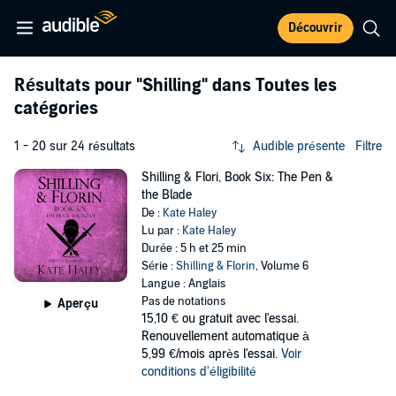
Découvrir
Résultats pour
"Shilling"
dans Toutes les
catégories
1 - 20 sur 24 résultats
Audible présente
Filtre
Shilling & Flori, Book Six: The Pen &
the Blade
De :
Kate Haley
Lu par :
Kate Haley
Durée : 5 h et 25 min
Série :
Shilling & Florin
, Volume 6
Langue : Anglais
Pas de notations
Aperçu
15,10 €
ou gratuit avec l'essai.
Renouvellement automatique à
5,99 €/mois après l'essai.
Voir
conditions d'éligibilité