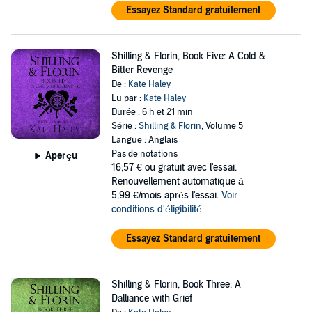
Essayez Standard gratuitement
Shilling & Florin, Book Five: A Cold &
Bitter Revenge
De :
Kate Haley
Lu par :
Kate Haley
Durée : 6 h et 21 min
Série :
Shilling & Florin
, Volume 5
Langue : Anglais
Pas de notations
Aperçu
16,57 €
ou gratuit avec l'essai.
Renouvellement automatique à
5,99 €/mois après l'essai.
Voir
conditions d'éligibilité
Essayez Standard gratuitement
Shilling & Florin, Book Three: A
Dalliance with Grief