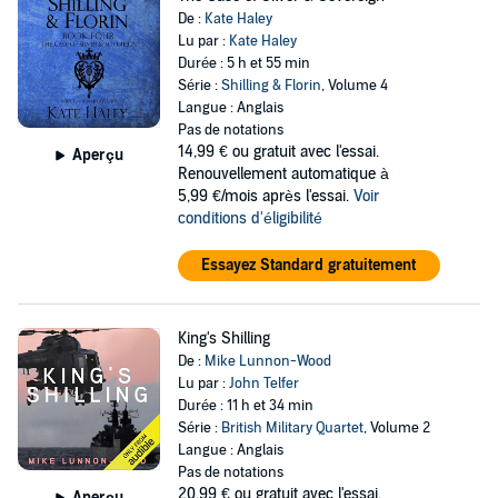
De :
Kate Haley
Lu par :
Kate Haley
Durée : 5 h et 55 min
Série :
Shilling & Florin
, Volume 4
Langue : Anglais
Pas de notations
14,99 €
ou gratuit avec l'essai.
Aperçu
Renouvellement automatique à
5,99 €/mois après l'essai.
Voir
conditions d'éligibilité
Essayez Standard gratuitement
King's Shilling
De :
Mike Lunnon-Wood
Lu par :
John Telfer
Durée : 11 h et 34 min
Série :
British Military Quartet
, Volume 2
Langue : Anglais
Pas de notations
20,99 €
ou gratuit avec l'essai.
Aperçu