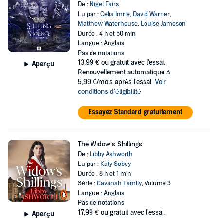
De :
Nigel Fairs
Lu par :
Celia Imrie
,
David Warner
,
Matthew Waterhouse
,
Louise Jameson
Durée : 4 h et 50 min
Langue : Anglais
Pas de notations
13,99 €
ou gratuit avec l'essai.
Aperçu
Renouvellement automatique à
5,99 €/mois après l'essai.
Voir
conditions d'éligibilité
Essayez Standard gratuitement
The Widow’s Shillings
De :
Libby Ashworth
Lu par :
Katy Sobey
Durée : 8 h et 1 min
Série :
Cavanah Family
, Volume 3
Langue : Anglais
Pas de notations
17,99 €
ou gratuit avec l'essai.
Aperçu