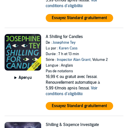
5,99 €/mois après l'essai.
Voir
conditions d'éligibilité
Essayez Standard gratuitement
A Shilling for Candles
De :
Josephine Tey
Lu par :
Karen Cass
Durée : 7 h et 13 min
Série :
Inspector Alan Grant
, Volume 2
Langue : Anglais
Pas de notations
16,99 €
ou gratuit avec l'essai.
Aperçu
Renouvellement automatique à
5,99 €/mois après l'essai.
Voir
conditions d'éligibilité
Essayez Standard gratuitement
Shilling & Sixpence Investigate