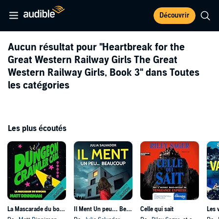
Découvrir
Aucun résultat pour
"Heartbreak for the
Great Western Railway Girls The Great
Western Railway Girls, Book 3"
dans Toutes
les catégories
Les plus écoutés
La Mascarade du boucher
Il Ment Un peu… Beaucoup
Celle qui sait
Les 