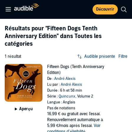
Découvrir
Résultats pour
"Fifteen Dogs Tenth
Anniversary Edition"
dans Toutes les
catégories
1 résultat
Audible présente
Filtre
Fifteen Dogs (Tenth Anniversary
Edition)
De :
André Alexis
Lu par :
André Alexis
Durée : 6 h et 58 min
Série :
Quincunx
, Volume 2
Langue : Anglais
Pas de notations
Aperçu
16,99 €
ou gratuit avec l'essai.
Renouvellement automatique à
5,99 €/mois après l'essai.
Voir
conditions d'éligibilité