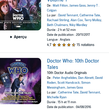
Volume 1
De :
Matt Fitton
,
James Goss
,
Jenny T .
Colgan
Lu par :
David Tennant
,
Catherine Tate
,
Rachael Stirling
,
Alan Cox
,
Terry Molloy
,
Beth Chalmers
,
Niky Wardley
Durée : 2 h et 52 min
Date de publication : 20/11/2017
Aperçu
Langue : Anglais
4,7
15 notations
Doctor Who: 10th Doctor
Tales
10th Doctor Audio Originals
De :
Peter Anghelides
,
Dan Abnett
,
David
Roden
,
Scott Handcock
,
Simon
Messingham
,
James Goss
Lu par :
Catherine Tate
,
David Tennant
,
Michelle Ryan
Durée : 15 h et 11 min
Date de publication : 04/08/2016