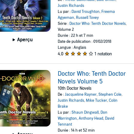
Justin Richards
Lu par :
David Troughton
,
Freema
Agyeman
,
Russell Tovey
Série :
Doctor Who: Tenth Doctor Novels
,
Volume 2
Durée : 22 h et 7 min
Aperçu
Date de publication : 01/02/2018
Langue : Anglais
4,0
1 notation
Doctor Who: Tenth Doctor
Novels Volume 5
10th Doctor Novels
De :
Jacqueline Rayner
,
Stephen Cole
,
Justin Richards
,
Mike Tucker
,
Colin
Brake
Lu par :
Shaun Dingwall
,
Don
Warrington
,
Anthony Head
,
David
Tennant
Durée : 14 h et 52 min