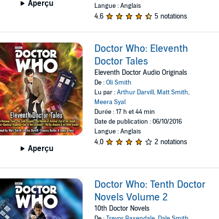
Aperçu
Langue : Anglais
4,6
5 notations
Doctor Who: Eleventh
Doctor Tales
Eleventh Doctor Audio Originals
De :
Oli Smith
Lu par :
Arthur Darvill
,
Matt Smith
,
Meera Syal
Durée : 17 h et 44 min
Date de publication : 06/10/2016
Langue : Anglais
4,0
2 notations
Aperçu
Doctor Who: Tenth Doctor
Novels Volume 2
10th Doctor Novels
De :
Trevor Baxendale
,
Dale Smith
,