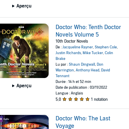
Aperçu
Doctor Who: Tenth Doctor
Novels Volume 5
10th Doctor Novels
De :
Jacqueline Rayner
,
Stephen Cole
,
Justin Richards
,
Mike Tucker
,
Colin
Brake
Lu par :
Shaun Dingwall
,
Don
Warrington
,
Anthony Head
,
David
Tennant
Durée : 14 h et 52 min
Aperçu
Date de publication : 03/11/2022
Langue : Anglais
5,0
1 notation
Doctor Who: The Last
Voyage