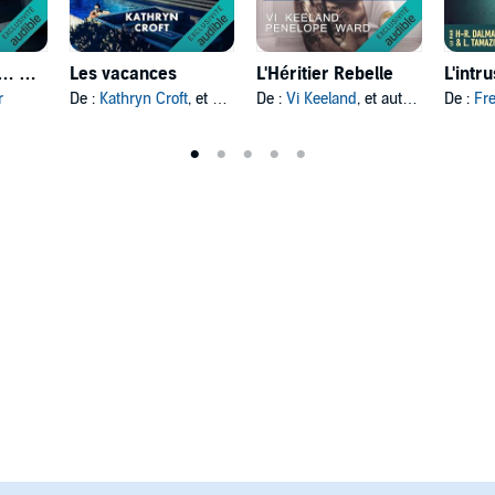
Il Ment Un peu… Beaucoup
Les vacances
L'Héritier Rebelle
L'intr
r
De :
Kathryn Croft
, et autres
De :
Vi Keeland
, et autres
De :
Fr