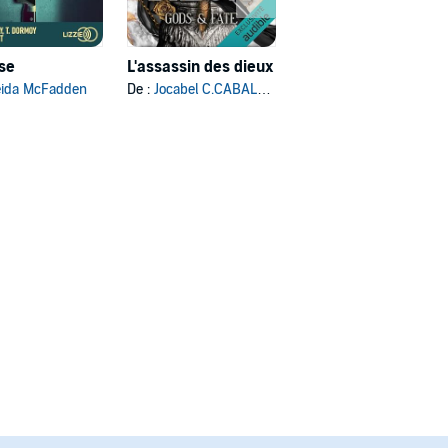
use
L'assassin des dieux
L'Autre moi
eida McFadden
De :
Jocabel C.CABALLERO
De :
Franck Thilliez