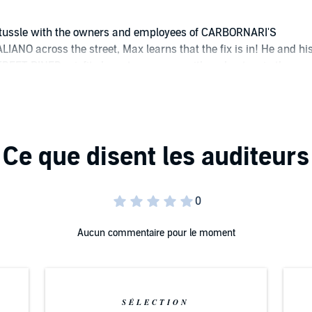
 a tussle with the owners and employees of CARBORNARI'S
IANO across the street, Max learns that the fix is in! He and hi
REET DINER misfits have to come up with a plan to win the
ast, or lose everything!
Aucun commentaire pour le moment
SÉLECTION