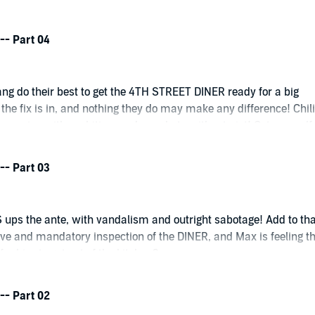
 -- Part 04
ng do their best to get the 4TH STREET DINER ready for a big
 the fix is in, and nothing they do may make any difference! Chili
 enemies with ambition, and nanobots with a twist! Get yourself
sh while you can still can!
 -- Part 03
ps the ante, with vandalism and outright sabotage! Add to tha
e and mandatory inspection of the DINER, and Max is feeling t
 for him to get out of the kitchen?
 -- Part 02