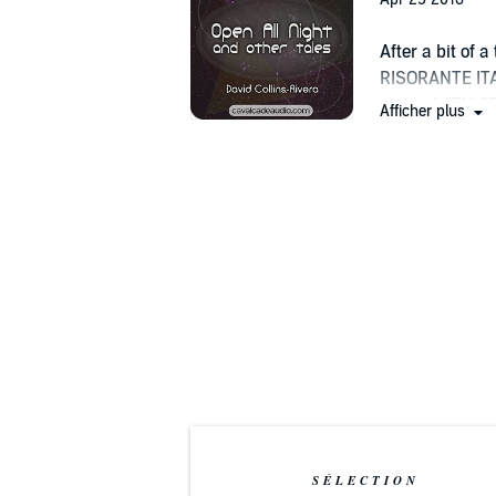
After a bit of
RISORANTE ITAL
crew of 4TH ST
Afficher plus
licensing slot f
SÉLECTION