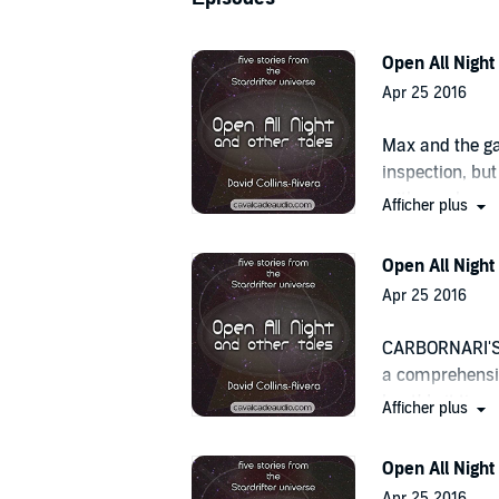
Open All Night
Apr 25 2016
Max and the ga
inspection, but
with crackers,
Afficher plus
coffee and dani
Open All Night
Apr 25 2016
CARBORNARI'S u
a comprehensiv
heat! Is it time
Afficher plus
Open All Night
Apr 25 2016