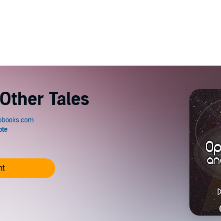
 Other Tales
nt