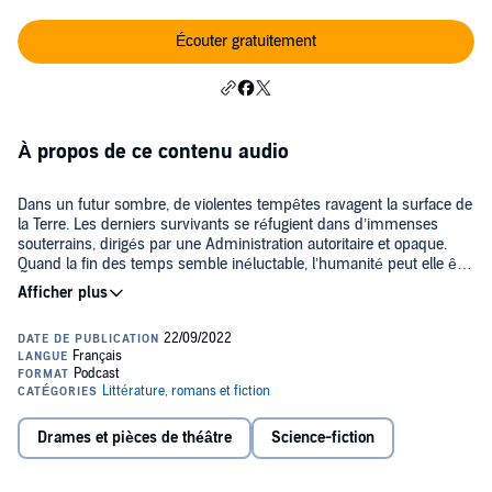
Écouter gratuitement
À propos de ce contenu audio
Dans un futur sombre, de violentes tempêtes ravagent la surface de
la Terre. Les derniers survivants se réfugient dans d’immenses
souterrains, dirigés par une Administration autoritaire et opaque.
Quand la fin des temps semble inéluctable, l’humanité peut elle être
solidaire pour espérer survivre ?
PRIX DE LA DÉCOUVERTE DE L'ANNÉE -- NUIT SANS IMAGES
2023
___
Drames et pièces de théâtre
Science-fiction
Sur les réseaux sociaux : https://linktr.ee/henribregeon