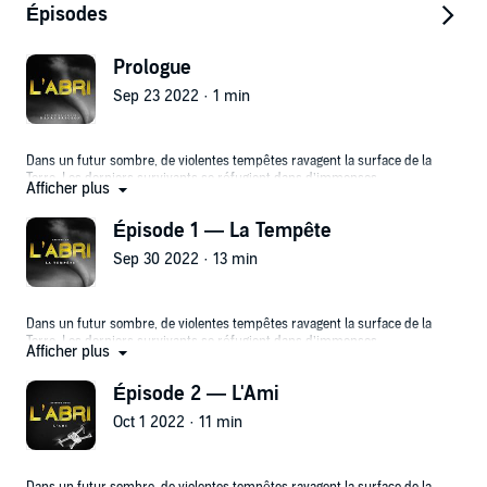
Épisodes
Hébergé par Acast. Visitez acast.com/privacy pour plus
d'informations.
Prologue
Henri Bregeon
Sep 23 2022 · 1 min
Dans un futur sombre, de violentes tempêtes ravagent la surface de la
Terre. Les derniers survivants se réfugient dans d’immenses
Afficher plus
souterrains, dirigés par une Administration autoritaire et opaque.
Quand la fin des temps semble inéluctable, l’humanité peut elle être
Épisode 1 — La Tempête
solidaire pour espérer survivre ?
Sep 30 2022 · 13 min
Écrit et réalisé par Henri Bregeon
Dans un futur sombre, de violentes tempêtes ravagent la surface de la
Joué par Cloé Arnaud
Terre. Les derniers survivants se réfugient dans d’immenses
Afficher plus
Musique originale par Nelod
souterrains, dirigés par une Administration autoritaire et opaque.
Quand la fin des temps semble inéluctable, l’humanité peut elle être
Épisode 2 — L'Ami
solidaire pour espérer survivre ?
Oct 1 2022 · 11 min
___
Twitter : @HenriBregeon
Écrit et réalisé par Henri Brégeon
Instagram : @henri_bregeon__nelod