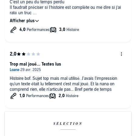
C’est un peu du temps perdu
Il faudrait préciser si l’histoire est complète ou me dire si j’ai
Twitter : @HenriBregeon
raté un truc
Instagram : @henri_bregeon__nelod
Au plaisir
YouTube : Henri Brégeon - HB Films
Hébergé par Acast. Visitez acast.com/privacy pour plus d'informations.
Trop mal joué... Textes lus
Histoire bof. Sujet top mais mal utilisé. J'avais l'impression
qu'un texte était lu tellement c'est mal joué. Et la nana on
comprend rien, elle n'articule pas... Bref perte de temps
SÉLECTION