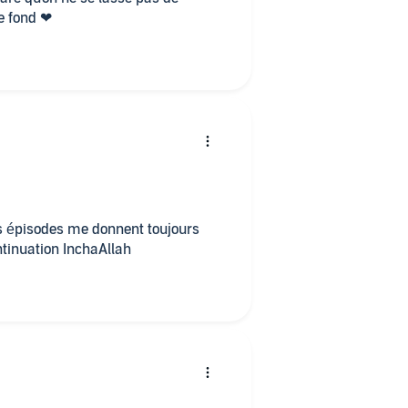
le fond ❤
e
s épisodes me donnent toujours
ntinuation InchaAllah