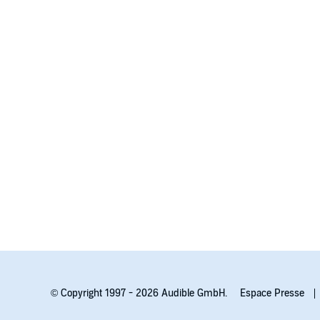
soit leur situat
Dans le podca
souffle à diver
Hébergé par Au
d'informations
© Copyright 1997 - 2026 Audible GmbH.
Espace Presse