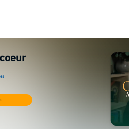
 coeur
nt