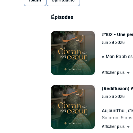
Islam
Spiritualité
Épisodes
#102 - Une pe
Jun 29 2026
« Mon Rabb est
Afficher plus
Le puits, la pr
(Rediffusion) 
court, on rega
Jun 26 2026
sont pas ce qu
Aujourd'hui, c'
Un retour, apr
Salama, 9 ans
la source.
Afficher plus
C'est elle qui 