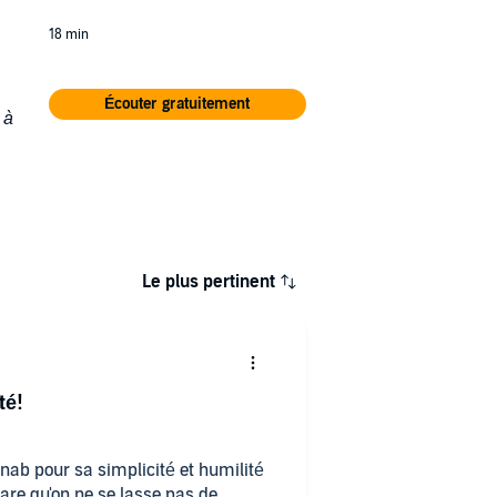
18 min
Écouter gratuitement
 à
Le plus pertinent
té!
ynab pour sa simplicité et humilité
s
rare qu'on ne se lasse pas de