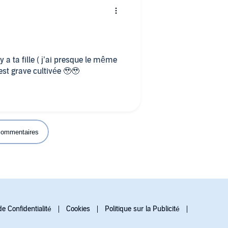
le ) vraiment ma sha الله Ell est grave cultivée 🥹🥹
 commentaires
de Confidentialité
Cookies
Politique sur la Publicité