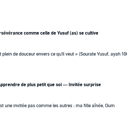
rsévérance comme celle de Yusuf (as) se cultive
 plein de douceur envers ce qu'Il veut » (Sourate Yusuf, ayah 10
ison, la trahison, l'oubli… et au bout, un dénouement majestueux
que Yusuf عليه السلام attribue tout entier à son Rabb, al
Latîf
. Dans cet épisode
Apprendre de plus petit que soi — Invitée surprise
rde autrement nos chemins : pourquoi « réussite » et « échec » 
'on nous a appris, et comment la persévérance se cultive.
est une invitée pas comme les autres : ma fille aînée, Oum
ès quelques semaines, pour ramener la louange à Celui qui en e
.
a choisi les ayat de cet épisode — un passage de la Sourate al-