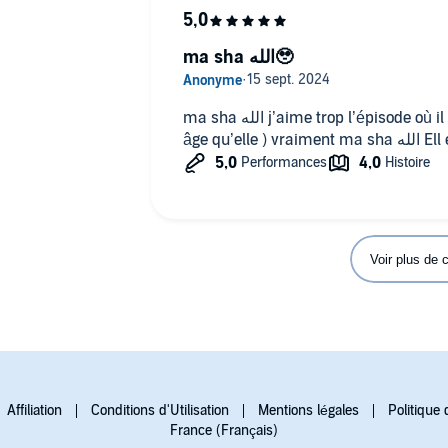
ion, grâce à une approche efficace et adaptée à leur profil⁠.⁠
st Coran de ton Coeur, on redonne chaque semaine un nouveau
ma sha الله🥹
s pans de ta vie au regard de ton Coran.
ma sha الله j’aime trop l’épisode où il y a ta fille ( j’ai presque le même
âge qu’el
sha. Visitez ausha.co/politique-de-confidentialite pour plus
.
Voir plus de
Affiliation
Conditions d'Utilisation
Mentions légales
Politique 
France (Français)