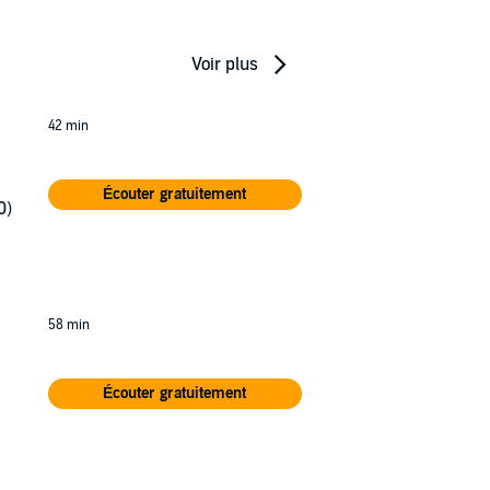
Voir plus
42 min
Écouter gratuitement
0)
58 min
ne
Écouter gratuitement
st