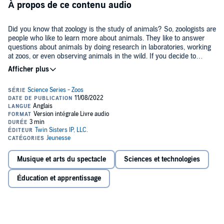
À propos de ce contenu audio
Did you know that zoology is the study of animals? So, zoologists are
people who like to learn more about animals. They like to answer
questions about animals by doing research in laboratories, working
at zoos, or even observing animals in the wild. If you decide to
become a zoologist, you need to decide what kinds of animals
©2017 Twin Sisters IP, LLC. (P)2017 Twin Sisters IP, LLC.
interest you most. Catchy lyrics and a fun melody line will teach
kids about becoming a zoologist in this fabulous audiobook.
Musique et arts du spectacle
Sciences et technologies
Éducation et apprentissage