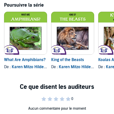
Poursuivre la série
What Are Amphibians?
King of the Beasts
Koalas A
De :
Karen Mitzo Hilderbrand
De :
, et autres
Karen Mitzo Hilderbrand
De :
, et a
Karen
Aucun commentaire pour le moment