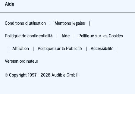
Aide
Conditions d'utilisation
Mentions légales
Politique de confidentialité
Aide
Politique sur les Cookies
Affiliation
Politique sur la Publicité
Accessibilité
Version ordinateur
© Copyright 1997 - 2026 Audible GmbH
Essayez pour 0,00 €
Renouvellement automatique à 5,99 €/mois après 30 jours. Annulation possible
chaque mois.