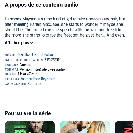
À propos de ce contenu audio
Harmony Mayson isn’t the kind of girl to take unnecessary risk, but
after meeting Harlen MacCabe, she starts to wonder if maybe she
should be. The more time she spends with the wild and free biker,
the more she starts to crave the freedom he gives her.... And even
more, she starts to crave him.
Harlen lives his life on his own terms. After losing both his parents
at an early age to a robbery gone bad, he knows how precious life is,
and he’s determined to get as much out of it as he can. When he
runs into the beautiful Harmony and finds out she’s moving to town,
he knows it’s time to take his shot.
She thinks he only wants to be friends, but she couldn’t be more
wrong. What Harmony and Harlen don’t know is that their time
might be cut short. Revenge is in the air, and someone won’t stop
until a debt is settled.
©2018 Crystal Reynolds (P)2019 Crystal Reynolds
Poursuivre la série