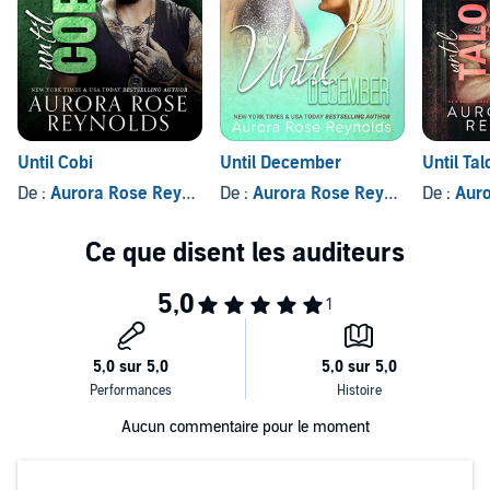
Until Cobi
Until December
Until Tal
De :
Aurora Rose Reynolds
De :
Aurora Rose Reynolds
De :
Auror
Aucun commentaire pour le moment