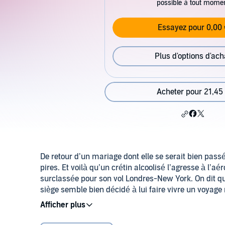
possible à tout mome
Essayez pour 0,00 
Plus d'options d'ach
Acheter pour 21,45
De retour d’un mariage dont elle se serait bien pass
pires. Et voilà qu’un crétin alcoolisé l’agresse à l’
surclassée pour son vol Londres-New York. On dit que
siège semble bien décidé à lui faire vivre un voyage
inattendue. Et après tout, elle ne le reverra plus ja
©2024 Shingfoo (P)2024 Audible GmbH
commence son nouveau travail, le job de ses rêves...
l’immeuble. Il se pourrait bien qu’elle ait déjà renco