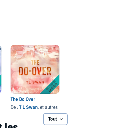
 son avenir ?
The Do Over
De :
T L Swan
, et autres
Tout