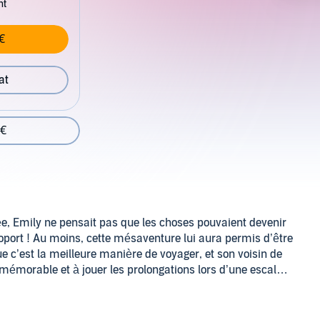
nt
€
at
 €
ée, Emily ne pensait pas que les choses pouvaient devenir
aéroport ! Au moins, cette mésaventure lui aura permis d’être
 c’est la meilleure manière de voyager, et son voisin de
 mémorable et à jouer les prolongations lors d’une escale
mais, alors pourquoi pas ? Un an plus tard, Emily
 mais une surprise l’attend au dernier étage de
ntré le PDG de sa nouvelle entreprise... Cette aventure d’un