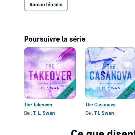
Roman féminin
soir aura-t-elle des répercussions sur sa carrière et
Poursuivre la série
The Takeover
The Casanova
De :
T. L. Swan
De :
T L Swan