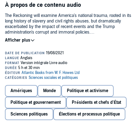
À propos de ce contenu audio
The Reckoning will examine America's national trauma, rooted in its
long history of slavery and civil rights abuses, but dramatically
exacerbated by the impact of recent events and the Trump
administration's corrupt and immoral policies.
America's failure to acknowledge this trauma, let alone root it out,
has allowed it to metastasize. Whether it manifests itself in rising
levels of rage and hatred, or hopelessness and apathy, the stress of
living in a country many no longer recognize has affected everyone.
America is suffering from PTSD - a new leader alone cannot fix it.
An enormous amount of healing must be done to rebuild faith in
America's leadership and hope for the nation. It starts with The
Reckoning.©2021 Compson Enterprises LLC (P)2021 Macmillan
Amériques
Monde
Politique et activisme
Audio
Politique et gouvernement
Présidents et chefs d'État
Sciences politiques
Élections et processus politique