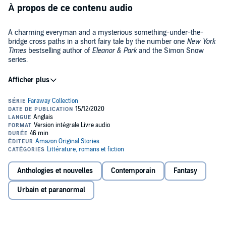
À propos de ce contenu audio
A charming everyman and a mysterious something-under-the-
bridge cross paths in a short fairy tale by the number one
New York
Times
bestselling author of
Eleanor & Park
and the Simon Snow
series.
It’s fate when a man accidentally drops his phone off the bridge. It’s
fortune when it’s retrieved by a friendly shape sloshing in the muck
underneath. From that day forward, as they share a coffee every
morning, an unlikely friendship blooms. Considering the reality for
the man above, where life seems perfect, and that of the sharp-
witted creature below, how forever after can a happy ending be?
The Prince and the Troll
is part of
Faraway
, a collection of retold fairy
tales that take the happily-ever-after in daring new directions.
Whether read or listened to in one sitting, prepare to be charmed,
moved, enlightened, and frightened all over again.
Anthologies et nouvelles
Contemporain
Fantasy
©2020 Rainbow Rowell (P)2020 Brilliance Publishing, Inc., all rights
reserved
Urbain et paranormal