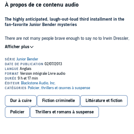
À propos de ce contenu audio
The highly anticipated, laugh-out-loud third installment in the
fan-favorite Junior Bender mysteries
There are not many people brave enough to say no to Irwin Dressler,
Hollywood’s scariest mob boss turned movie king. Even though
Dressler is 93 years old, LA burglar Junior Bender is quaking in his
boots when Dressler’s henchmen haul him in for a meeting.
Dressler wants Junior to solve a crime he believes was committed
more than 70 years ago, when an old friend of his, once-famous
Junior can’t help but think the whole thing is a little crazy. After all,
starlet Dolores La Marr, had her career destroyed after
it’s been 70 years. Even if someone did set Dolores up for a fall from
compromising photos were taken of her at a Las Vegas party.
grace, they’re probably long dead now. But he can’t say no to Irwin
Dressler wants justice for Dolores and the shining career she never
Dressler - no one can, really - so he starts digging. What he finds is
had.
that some vendettas never die; they only get more dangerous.
©2013 Timothy Hallinan (P)2013 Blackstone Audiobooks
Dur à cuire
Fiction criminelle
Littérature et fiction
Policier
Thrillers et romans à suspense