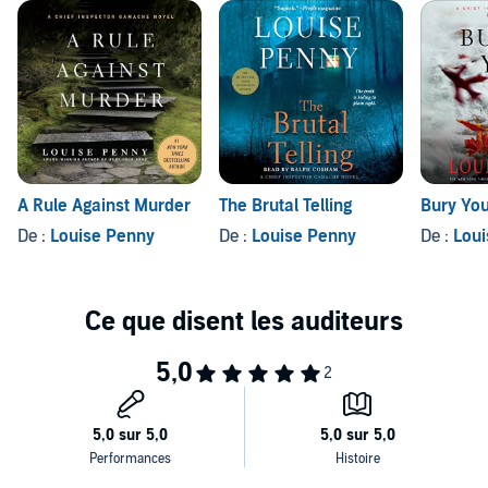
A Rule Against Murder
The Brutal Telling
Bury Yo
De :
Louise Penny
De :
Louise Penny
De :
Loui