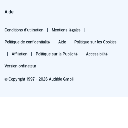
Aide
Conditions d'utilisation
Mentions légales
Politique de confidentialité
Aide
Politique sur les Cookies
Affiliation
Politique sur la Publicité
Accessibilité
Version ordinateur
© Copyright 1997 - 2026 Audible GmbH
Essayez pour 0,00 €
Renouvellement automatique à 5,99 €/mois après 30 jours. Annulation possible
chaque mois.