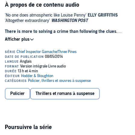
À propos de ce contenu audio
'No one does atmospheric like Louise Penny'
ELLY GRIFFITHS
'Altogether extraordinary'
WA
SHINGTON POST
There is more to solving a crime than following the clues.
Welcome to Chief Inspector Gamache's world of facts and
feelings.
It's Easter, and on a glorious Spring day in peaceful Three Pines,
someone waits for night to fall. They plan to raise the dead . . .
When Chief Inspector Gamache arrives the next morning, he faces
an unusual crime scene. A séance in an old abandoned house has
gone horrifically wrong and someone has been seemingly frightened
to death.
Policier
Thrillers et romans à suspense
In idyllic Three Pines, terrible secrets lie buried, and even Gamache
has something to hide. One of his own team is about to betray him.
But how far will they go to ensure Gamache's downfall?
Millions of readers worldwide.
One inimitable Chief Inspector Gamache.
Poursuivre la série