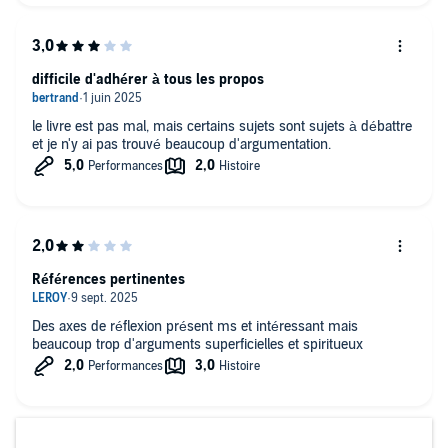
Ils sont très bien ses livres, mais elle répéte des choses
Qu'avez-vous aimé de la performance de Danièle
Panneton ?
difficile d'adhérer à tous les propos
La narratrice est parfaite, une voix magnifique, très claire et
le livre est pas mal, mais certains sujets sont sujets à débattre
agréable à écouter
et je n'y ai pas trouvé beaucoup d'argumentation.
Si ce livre audio devenait un film, souhaiteriez-vous aller
le voir ?
Non
Références pertinentes
Des axes de réflexion présent ms et intéressant mais
beaucoup trop d'arguments superficielles et spiritueux