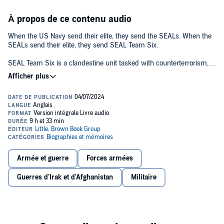
À propos de ce contenu audio
When the US Navy send their elite, they send the SEALs. When the
SEALs send their elite, they send SEAL Team Six.
SEAL Team Six is a clandestine unit tasked with counterterrorism,
hostage rescue and counterinsurgency. Until recently its existence
was a closely-guarded secret. Then ST6 took down Osama bin
Laden, and the operatives within it were thrust into the global
spotlight.
In this internationally bestselling chronicle, former ST6 shooter
Howard Wasdin takes readers deep inside the world of Navy SEALs
and Special Forces snipers. From the inside track on the operation
that killed the world's most wanted man to his own experience of
the gruelling ST6 selection processes to his terrifying ordeal at the
Armée et guerre
Forces armées
'Black Hawk Down' battle in Somalia, Wasdin's book is one of the
most explosive military memoirs in years.©2011 Howard E. Wasdin
Guerres d'Irak et d'Afghanistan
Militaire