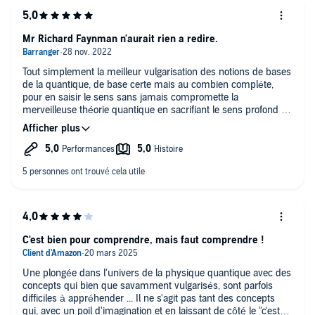
Épilogue. Vertiges et promesses de la vie quantique.
Mr Richard Faynman n'aurait rien a redire.
©2022 Audiolib (P)2022 Audiolib
Tout simplement la meilleur vulgarisation des notions de bases
de la quantique, de base certe mais au combien compléte,
pour en saisir le sens sans jamais compromette la
merveilleuse théorie quantique en sacrifiant le sens profond de
ce bouleversement conceptuel et au combien fascinant. Il est
trivial de dire que plusieurs écoutes sont nécessaire avant d'en
saisir non pas le sens mais la merveilleuse et émouvante
beauté de cette oeuvre collective d'esprit brillant. Je fus pris de
nombreuses fois de sensations de vertiges qui, n'ayons pas
peur des mots, s'apparente a une forme de plaisir cérébral
indicible dont la beauté me tira des larmes de bonheur. Merci
a l'auteur. Ce voyage initiatique fût unique et merveilleux. C'est
sans la moins plaisanterie que je me permet de mentionner
que étant autiste passionné de science j'ai ressenti au plus
C'est bien pour comprendre, mais faut comprendre !
profond de mon être un satisfaction sans pareil. Encore merci
à l'auteur. J'écris cette critique sans saveur et bien loins de
Une plongée dans l'univers de la physique quantique avec des
toucher du doigt mon bonheur après environ une dizaine
concepts qui bien que savamment vulgarisés, sont parfois
d'écoutes de cet ouvrage. Dans le même "style" Einstein sur
difficiles à appréhender ... Il ne s'agit pas tant des concepts
un transat a la plage est tout aussi détonant. Si vous aimez les
qui, avec un poil d'imagination et en laissant de côté le "c'est
sciences ce livre est abordable avec un niveau scolaire