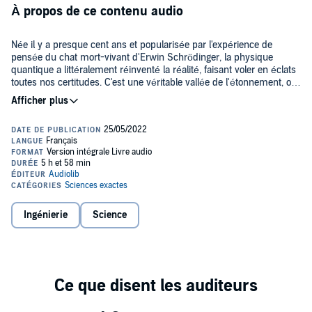
À propos de ce contenu audio
Née il y a presque cent ans et popularisée par l'expérience de
pensée du chat mort-vivant d'Erwin Schrödinger, la physique
quantique a littéralement réinventé la réalité, faisant voler en éclats
toutes nos certitudes. C'est une véritable vallée de l'étonnement, où
tout n'est que probabilités et ondes imaginaires, sauts quantiques et
vibrations éphémères...
Aujourd'hui, la physique quantique est présente partout dans notre
quotidien, du smartphone au GPS, en passant par le laser et
l'imagerie médicale, et elle nous offrira bientôt de nouvelles
applications révolutionnaires, comme l'ordinateur ou la téléportation
quantiques.
Installez-vous donc confortablement dans un transat, et laissez-
vous guider par Charles Antoine dans l'étrangeté du monde
quantique. Mais attention, vous êtes prévenus, si le voyage est
Ingénierie
Science
fabuleux à bien des égards, vous n'en ressortirez peut-être pas
indemne...
En écoutant ce livre audio, devenez incollable sur la vie de
Schrödinger et la physique quantique !
Nouvelle édition 2022. Un pdf d'accompagnement avec des
schémas est fourni avec le livre audio.