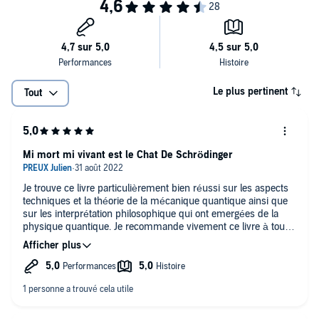
Table des matières :
Prologue. Physicien iconoclaste pour théorie bien mystérieuse.
Le plus pertinent
Tout
Chapitre 1. Prélude au voyage.
Chapitre 2. La lumière et son double visage.
Mi mort mi vivant est le Chat De Schrödinger
Chapitre 3. Sauts quantiques et fin des certitudes.
Je trouve ce livre particulièrement bien réussi sur les aspects
Chapitre 4. Tout n'est qu'onde de probabilité.
techniques et la théorie de la mécanique quantique ainsi que
sur les interprétation philosophique qui ont emergées de la
physique quantique. Je recommande vivement ce livre à tout
Chapitre 5. La mesure quantique : vous venez de modifier ce livre !
les gens intéressés par la physique théorique.
Chapitre 6. Schrödinger et son chat : le cœur de la physique
quantique.
Chapitre 7. Spin, perte d'identité et matière-lumière.