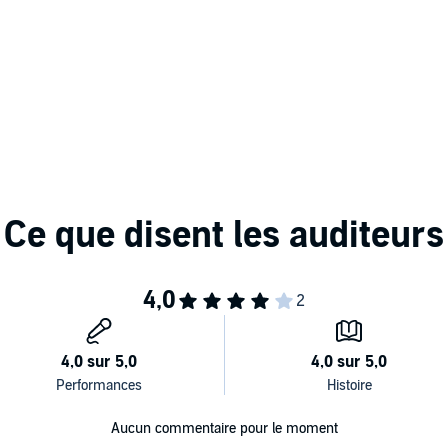
alous husband is the last straw for the Earl of Marstone. He
 upon Connie Charters, unpaid housekeeper and drudge for a
or the advantage her marriage could bring him.
. But Connie wants a husband who will love and respect her,
nceals dangerous secrets that threaten them and the
inst them and forge a happy life together?
Aucun commentaire pour le moment