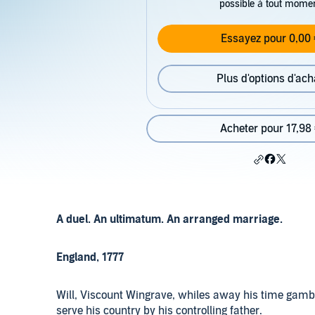
possible à tout mome
Essayez pour 0,00 
Plus d'options d'ach
Acheter pour 17,98
A duel. An ultimatum. An arranged marriage.
England, 1777
Will, Viscount Wingrave, whiles away his time gamb
serve his country by his controlling father.