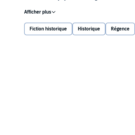
News that his errant son has fought a duel with a je
decrees that Will must marry. The earl's eye lights
poor but socially ambitious father who cares only f
Fiction historique
Historique
Régence
Will and Connie meet for the first time at the altar
not a womanizer and a gambler.
Their new home, on the wild coast of Devonshire, co
nation. Can Will and Connie overcome the forces aga
©2019 Jayne Davis (P)2019 Tantor