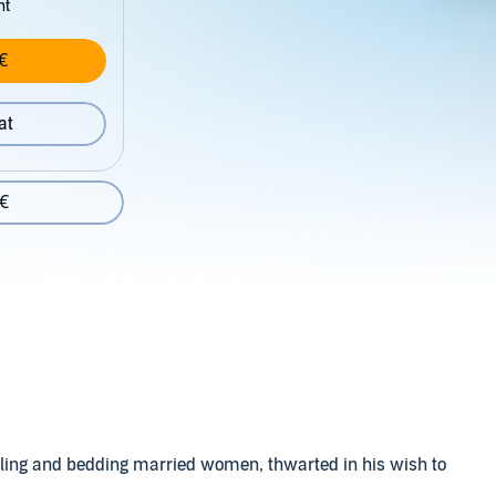
nt
€
at
 €
ling and bedding married women, thwarted in his wish to