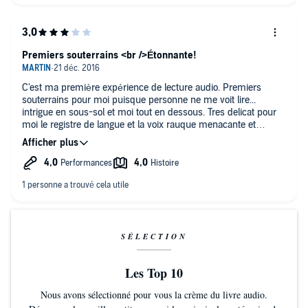
Premiers souterrains <br />Étonnante!
C'est ma première expérience de lecture audio. Premiers
souterrains pour moi puisque personne ne me voit lire...
intrigue en sous-sol et moi tout en dessous. Tres delicat pour
moi le registre de langue et la voix rauque menacante et
flemarde.J'aime bien la fin et Le portrait de Adamsberg. Pour la
voix très émue sur le personnage de Vasco... Moins adaptée
sur les deux flics.Surtout Adamsberg.
SÉLECTION
Les Top 10
Nous avons sélectionné pour vous la crème du livre audio.