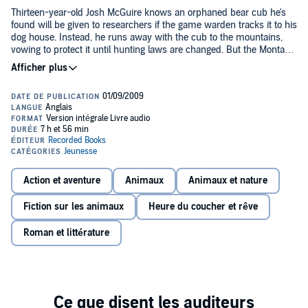
Thirteen-year-old Josh McGuire knows an orphaned bear cub he's
found will be given to researchers if the game warden tracks it to his
dog house. Instead, he runs away with the cub to the mountains,
vowing to protect it until hunting laws are changed. But the Montana
wilderness is a dangerous place, and saving the cub's life may cost
Rescue Josh McGuire
has won the International Reading Association
Josh his own.
Award and Western Writers of America Spur Award. Its popular
author, Ben Mikaelsen, lives in Montana with his wife and Buffy, a
600-pound black bear.
©1991 Ben Mikaelsen (P)1996 Recorded Books, LLC
Action et aventure
Animaux
Animaux et nature
Fiction sur les animaux
Heure du coucher et rêve
Roman et littérature