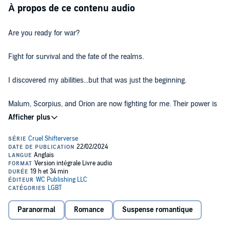
À propos de ce contenu audio
Are you ready for war?
Fight for survival and the fate of the realms.
I discovered my abilities...but that was just the beginning.
Malum, Scorpius, and Orion are now fighting for me. Their power is
mind-boggling. The carnage staggering. The High Court wants me to
control them, but you can't leash monsters. Even with Sadie, Jinx,
and John by my side, I'm struggling to survive. The war drums are
beating and life altering secrets are being revealed.
It's time for combat. Let the battles begin.
©2023 Jasmine Mas (P)2024 Jasmine Mas
Paranormal
Romance
Suspense romantique