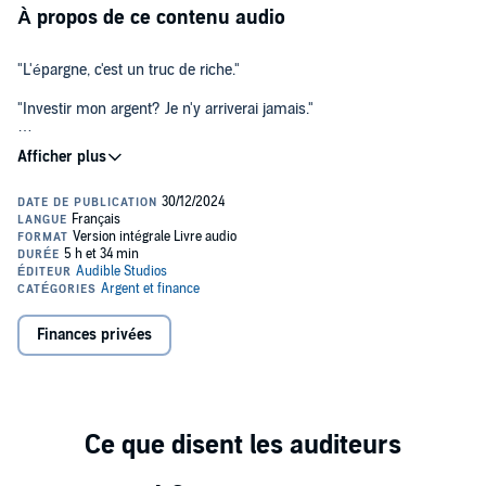
À propos de ce contenu audio
"L'épargne, c'est un truc de riche."
"Investir mon argent? Je n'y arriverai jamais."
"On est condamnés à être pauvres."
Stop. Rien n'est plus faux !
Vous êtes parfaitement capables de gérer votre argent ! Et de le
faire fructifier efficacement. C'est ce que j'appelle l'indépendance
financière et c'est bien plus simple qu'on veut vous le faire croire.
L'avenir préoccupant de notre pays, notre appauvrissement collectif
et personnel, n'est pas une fatalité, et je vais vous aider à mettre fin
à la spirale des souffrances face à l'argent.
Finances privées
Pour cela, il vous suffit de prendre votre argent en main. Qui que
vous soyez, c'est simple et à votre portée. Et ça pourrait rapporter
200 milliards d'euros par an aux Français.
Le livre que votre banquier ne veut pas que vous lisiez !