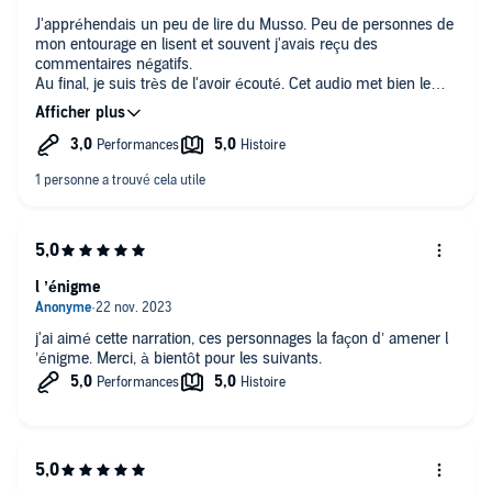
J'appréhendais un peu de lire du Musso. Peu de personnes de
mon entourage en lisent et souvent j'avais reçu des
commentaires négatifs.
Au final, je suis très de l'avoir écouté. Cet audio met bien le
texte en valeur. Et puis nous avons une voix d'homme et une
voix de femme, ce qui est assez rare.
J'ai beaucoup aimé le dénouement, beaucoup de suspense. Je
le recommande 🙂.
l ’énigme
j'ai aimé cette narration, ces personnages la façon d’ amener l
’énigme. Merci, à bientôt pour les suivants.