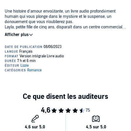
Une histoire d'amour envoûtante, un livre audio profondément
humain qui vous plonge dans le mystère et le suspense, un
dénouement que vous n'oublierez pas.
Layla, petite fille de cinq ans, disparaît dans un centre commercial
de Los Angeles.
Ses parents, brisés, finissent par se séparer. Cinq ans plus tard, elle
est retrouvée à l'endroit exact où l'on avait perdu sa trace. Elle est
vivante mais reste plongée dans un étrange mutisme. À la joie des
retrouvailles, succèdent alors les interrogations : où était Layla
pendant cette période ? Avec qui ? Et surtout : pourquoi est-elle
©2007 XO Éditions (P)2023 Lizzie, un département d'Univers Poche
revenue ?