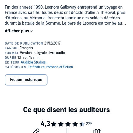
Fin des années 1990. Leonora Galloway entreprend un voyage en
France avec sa fille. Toutes deux ont décidé d'aller à Thiepval, près
d'Amiens, au Mémorial franco-britannique des soldats décédés
durant la bataille de la Somme. Le père de Leonora est tombé au
combat durant la Première Guerre mondiale, mais la date de sa
mort gravée sur les murs du mémorial, le 30 avril 1916, pose
problème. Leonora est en effet née près d'un an plus tard. Ce qu'on
pourrait prendre pour un banal adultère de temps de guerre cache
en fait une étrange histoire, faite de secrets de famille sur lesquels
plane l'ombre d'un meurtre jamais résolu et où chaque mystère en
dissimule un autre. Le lecteur est alors transporté en 1914 dans une
grande demeure anglaise où va se jouer un drame dont les
répercussions marqueront trois générations.
Fiction historique
Dans ce livre envoûtant à l'épaisseur romanesque exceptionnelle,
Robert Goddard allie le cadre et l'atmosphère des plus grands
romans anglais, ceux d'Elizabeth George ou de Ruth Rendell, à un
sens du suspense et de la réalité historique remarquables.
>> Ce livre audio en version intégrale vous est proposé en
exclusivité par Audible et est uniquement disponible en
téléchargement.©2010 ILA. Traduit de l'anglais par Marie-Jo
Demoulin Astre (P)2017 Audible Studios