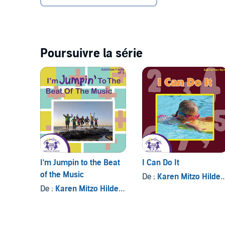
Poursuivre la série
I'm Jumpin to the Beat
I Can Do It
of the Music
De :
Karen Mitzo Hilderbrand
De :
Karen Mitzo Hilderbrand
, et autres