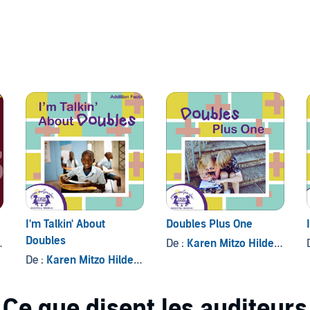
I'm Talkin' About
Doubles Plus One
Doubles
, et autres
De :
Karen Mitzo Hilderbrand
De :
Karen Mitzo Hilderbrand
, et autres