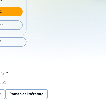
€
at
€
for 7.
 LLC.
e
Roman et littérature