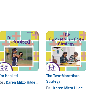
I'm Hooked
The Two-More-than
It's a
Strategy
De :
, et autres
Karen Mitzo Hilderbrand
, et autres
De :
Kar
De :
Karen Mitzo Hilderbrand
, et au