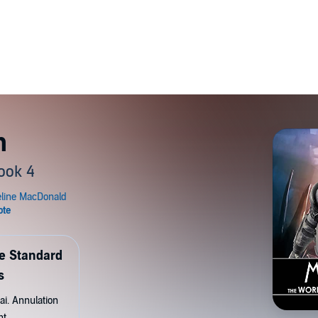
n
ook 4
de Standard
s
ai. Annulation
nt