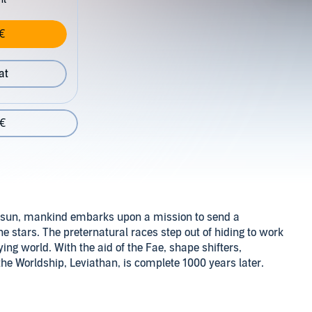
€
at
 €
g sun, mankind embarks upon a mission to send a
 stars. The preternatural races step out of hiding to work
ng world. With the aid of the Fae, shape shifters,
the Worldship, Leviathan, is complete 1000 years later.
he slowly evolving fleet, it quickly becomes apparent that