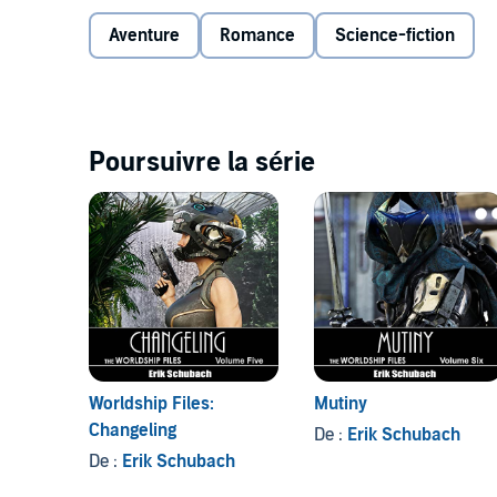
there will not be enough raw materials and supplies 
thousands.
Aventure
Romance
Science-fiction
Knith leads a small crew on a volunteer mission, off
Leviathan.
Poursuivre la série
What starts as wonder, being the first human to set 
©2020 Erik Schubach (P)2021 Erik Schubach
Worldship Files:
Mutiny
Changeling
De :
Erik Schubach
De :
Erik Schubach