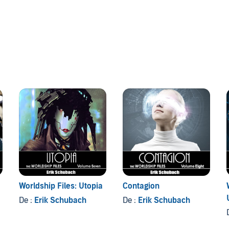
to make it to their new home without the sacrifice of
world, to acquire what they need...a new heart for the
foot on a new world, quickly becomes a fight for survival.
Worldship Files: Utopia
Contagion
De :
Erik Schubach
De :
Erik Schubach