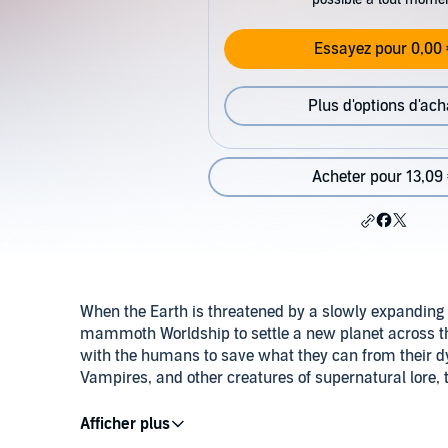
Essayez pour 0,00 
Plus d'options d'ach
Acheter pour 13,09
When the Earth is threatened by a slowly expandin
mammoth Worldship to settle a new planet across the
with the humans to save what they can from their dyi
Vampires, and other creatures of supernatural lore, 
With the Worldship adding the wayward Cityships to t