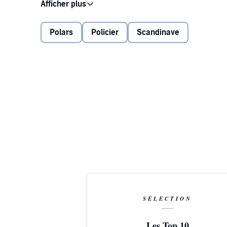
En ledtråd från ett gammalt kallt fall, ett brutalt rå
Sandelius till ön. När en död kvinna flyter i land på
Storholmen och snart börjar fler märkliga händelser 
Polars
Policier
Scandinave
Storholmarnas paradis förmörkas av misstänksamhe
lita på alla som vistas på ön?
Helena Sigander är en svensk förläggare och författ
kriminallitteratur, barnböcker, noveller och dramati
©2023 SAGA Egmont (P)2023 SAGA Egmont
SÉLECTION
Les Top 10