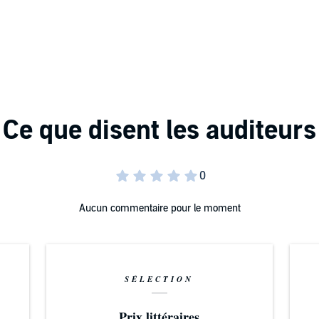
n mot en juvelerarbutik, har lett narkotikapolisen Tim
 en badstrand kallas även sjöpolisen Margareta Loman till
att ske.
t. Hur hänger allting samman? Och går det verkligen att
are av över 30 böcker. Hon har skrivit romaner,
k, och driver även en deckarskrivarskola på nätet.
Aucun commentaire pour le moment
SÉLECTION
Prix littéraires