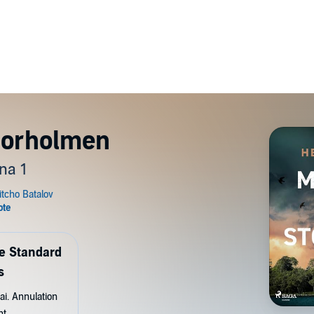
torholmen
na 1
de Standard
s
ai. Annulation
nt