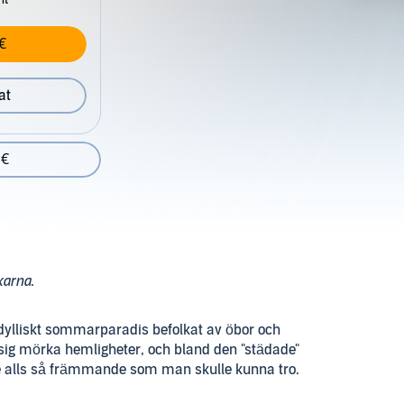
€
at
 €
karna
.
idylliskt sommarparadis befolkat av öbor och
g mörka hemligheter, och bland den "städade"
te alls så främmande som man skulle kunna tro.