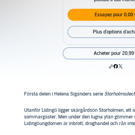
Essayez pour 0,00 
Plus d'options d'ach
Acheter pour 20,99
Första delen i Helena Siganders serie
Storholmsdec
Utanför Lidingö ligger skärgårdsön Storholmen, ett 
sommargäster. Men under den lugna ytan gömmer si
Lidingöungdomen är inbrott, droghandel och rån in