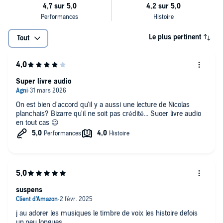
L'Etrangleur de Boston
Le plus pertinent
Tout
Le Tueur du Zodiaque
David Berkowitz, le fils de Sam
Super livre audio
Richard Ramirez, le prédateur nocturne
On est bien d'accord qu'il y a aussi une lecture de Nicolas
Henry Lee Lucas
planchais? Bizarre qu'il ne soit pas crédité... Suoer livre audio
en tout cas 😉
Ted Bundy, un serial killer si charmant
Meurtres aux USA
est une compilation d'histoires signée Minuit,
écrite par John Mac.
©2023 Nouvelles Ecoutes (P)2023 Nouvelles Ecoutes
suspens
j au adorer les musiques le timbre de voix les histoire defois
un.peu longues