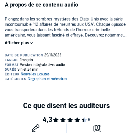
À propos de ce contenu audio
Plongez dans les sombres mystères des États-Unis avec la série
incontournable "12 affaires de meurtres aux USA". Chaque épisode
vous transportera dans les tréfonds de l'horreur criminelle
américaine, vous laissant fasciné et effrayé. Découvrez notamment
les secrets troublants de Patrick Wayne Kearney, le tueur au sac
poubelle et préparez-vous à une plongée dans l'esprit tordu de
12 histoires passionnantes pour 9h25 d'écoute :
Randy Woodfield, le redoutable I 5 Killer. Ne manquez pas cette série
saisissante qui vous plongera dans les recoins les plus sombres de
l'Amérique et vous captivera du premier au dernier meurtre.
Patrick Wayne Kearney – le tueur au sac poubelle
Randy Woodfield – I 5 Killer
Paul John Knowles – le Casanova tueur
HH Holmes – l'homme aux 200 meurtres
Les meurtres Zebra
Le Dahlia Noir