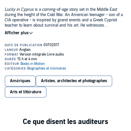
Lucky in Cyprus
is a coming-of-age story set in the Middle East
during the height of the Cold War. An American teenager - son of a
CIA operative - is inspired by grand events and a Greek Cypriot
teacher to learn about survival and his art. He witnesses
earthquakes and riots and terrorist attacks, but in the end it is his
©2017 Books in Motion (P)2017 Books in Motion
teacher's gentle lessons that keep him whole.
Amériques
Artistes, architectes et photographes
Arts et littérature