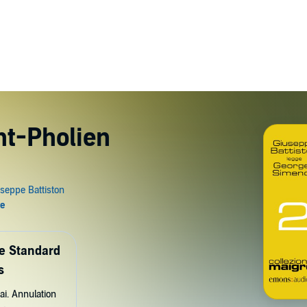
int-Pholien
de Standard
s
ai. Annulation