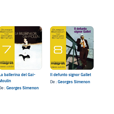
La ballerina del Gai-
Il defunto signor Gallet
La bal
Moulin
De :
Georges Simenon
De :
Ge
De :
Georges Simenon