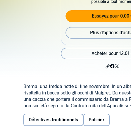
possible à tout mome
Essayez pour 0,00 
Plus d'options d'ach
Acheter pour 12,01
Brema, una fredda notte di fine novembre. In un albe
rivoltella in bocca sotto gli occhi di Maigret. Da qu
una caccia che porterà il commissario da Brema a Pari
una società segreta: la Confraternita dell'Apocalisse
Détectives traditionnels
Policier