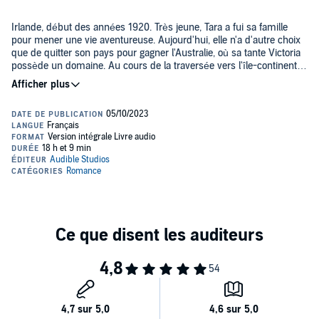
Irlande, début des années 1920. Très jeune, Tara a fui sa famille
pour mener une vie aventureuse. Aujourd'hui, elle n'a d'autre choix
que de quitter son pays pour gagner l'Australie, où sa tante Victoria
possède un domaine. Au cours de la traversée vers l'île-continent,
le bateau sur lequel Tara a embarqué fait naufrage. La jeune femme
en réchappe, mais elle a désormais la charge de deux jeunes
Une saga digne des meilleurs romans de Tamara McKinley et Sarah
orphelins, Jack, dix ans, et sa petite sœur Hannah. Quand ils arrivent
Lark.
en fin chez Victoria, au cœur de l'outback, Tara trouve une propriété
au bord de la ruine. Sans bien mesurer les conséquences de sa
©2023 L'Archipel (P)2023 Audible GmbH
décision, elle se lance alors le dé fi de sauver le domaine de
Tambora... Dans sa nouvelle saga, celle que les médias ont baptisé
la " fée australienne du roman d'évasion " met en scène une
femme éprise de liberté, prête à tout pour conquérir le bonheur.