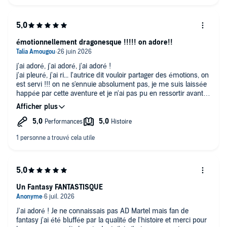
émotionnellement dragonesque !!!!! on adore!!
j'ai adoré, j'ai adoré, j'ai adoré !
j'ai pleuré, j'ai ri... l'autrice dit vouloir partager des émotions, on
est servi !!! on ne s'ennuie absolument pas, je me suis laissée
happée par cette aventure et je n'ai pas pu en ressortir avant la
fin ! c'est très bien écrit. l'univers et sublime
je ne peux dire de choses négatives j'en ai pas trouvé pour ma
part. ça faisait vraiment longtemps que je n'avais pas pris
autant de plaisir. la lectrice fait un travail formidable ! c'est un
combo parfait ! je suis fan ! merci merci merci
Un Fantasy FANTASTISQUE
J'ai adoré ! Je ne connaissais pas AD Martel mais fan de
fantasy j'ai été bluffée par la qualité de l'histoire et merci pour