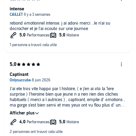
intense
rebond émotionnel intense. j ai adoré merci . Je n'ai su
décrocher et je l'ai écouté sur une journée
Captivant
J'ai ete très vite happé par l histoire, ( e j'en ai été la 1ere
surprise ) l'heroine bien que jeune n a rien rien des cliches
habituels ( merci a l autrices ) , captivant, emplie d' émotions ,
ma gorge s'est bien serré et mes yeux ont vu flou plus d' une
fois... on sent l amour de l autrice pour les sans voix dans ses
mots. Après tout les DNF une belle histoire , bien écrite et
touchante ça fait du bien