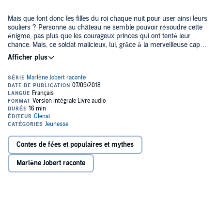
Mais que font donc les filles du roi chaque nuit pour user ainsi leurs
souliers ? Personne au château ne semble pouvoir résoudre cette
énigme, pas plus que les courageux princes qui ont tenté leur
chance. Mais, ce soldat malicieux, lui, grâce à la merveilleuse cape
d'invisibilité que lui a offerte une mystérieuse vieille femme, va
découvrir... va découvrir... chut ! C'est un secret...
>> Ce livre audio en version intégrale vous est proposé en
exclusivité par Audible et est uniquement disponible en
téléchargement.
©2018 Glénat (P)2018 Glénat
Contes de fées et populaires et mythes
Marlène Jobert raconte