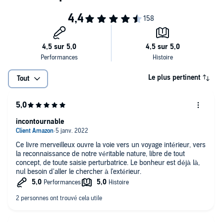
Pourquoi il est important de contrôler nos processus
mentaux et être conscients de notre bruit mental ;
Comment se frayer un chemin à travers de nos illusions ;
Et beaucoup d'autres choses !
Quels sont les effets positifs de la méditation ;
Voulez-vous comprendre ce que signifie vivre comme un guerrier et
Pourquoi le bonheur est une pratique de chaque instant ;
vaincre toutes les limitations ? Accompagnez Dan dans son
aventure et réveillez le guerrier pacifique qui sommeille en vous !
Le plus pertinent
Tout
©1980 / 2009 Titre original: "Way of the peaceful warrior." Dan
Millman / Éditions J'ai Lu (P)2021 ABP Éditions
incontournable
Ce livre merveilleux ouvre la voie vers un voyage intérieur, vers
la reconnaissance de notre véritable nature, libre de tout
concept, de toute saisie perturbatrice. Le bonheur est déjà là,
nul besoin d'aller le chercher à l'extérieur.