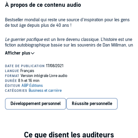
À propos de ce contenu audio
Bestseller mondial qui reste une source d'inspiration pour les gens
de tout âge depuis plus de 40 ans !
Le guerrier pacifique
est un livre devenu classique. L'histoire est une
fiction autobiographique basée sur les souvenirs de Dan Millman, un
ancien athlète champion du monde. L'auteur a influencé, à travers
ses livres et ses conférences, les plus grands de ce monde dans
toutes les disciplines : sport, art, spectacle, affaires, politique,
psychologie.
Malgré sa réussite, Dan, étudiant et champion du monde, est hanté
par le sentiment que quelque chose d'important manque dans sa
vie, il souffre de cauchemars. Une nuit, réveillé en sursaut, Dan se
dirige vers une station-service et y rencontre le vieil homme de son
rêve. À partir de ce moment-là, sa vie change à jamais. Guidé par le
vieux sorcier excentrique, Dan triomphe peu à peu de ses peurs et
Lors de l'écoute de ce livre audio vous allez découvrir :
de ses illusions pour vivre comme un guerrier... pacifique.
Développement personnel
Réussite personnelle
Comment nos pensées influencent notre comportement et
notre vie ;