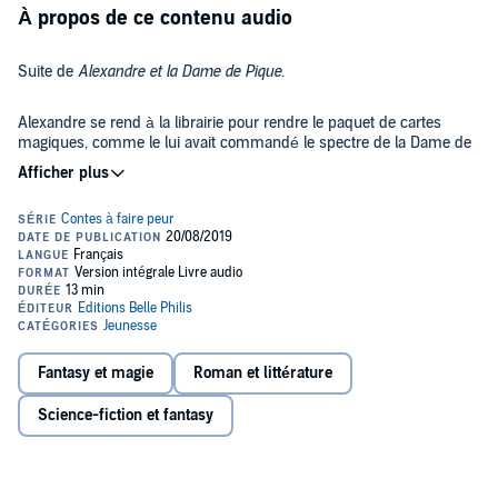
À propos de ce contenu audio
Suite de
Alexandre et la Dame de Pique
.
Alexandre se rend à la librairie pour rendre le paquet de cartes
magiques, comme le lui avait commandé le spectre de la Dame de
Pique. Mais de retour chez lui, une autre surprise l'attend. Cet
épisode reprend le mythe de Saint Taurin, premier évêque
d'Évreux, et du démon qu'il n'exorcisa pas en raison de son bon
©2019 Belle Philis / La Voix Haute (P)2019 Belle Philis / La Voix
caractère... Un démon qui allait donner naissance aux créatures
Haute
fantastiques qui peuplent nos légendes : les Gobelins !
Fantasy et magie
Roman et littérature
Science-fiction et fantasy