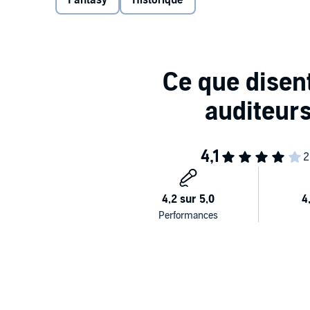
Fantasy
Historique
avantage stratégique au souverain, encore sous le cho
Luzia plonge alors dans un monde d'hommes de foi et
immortel à la sinistre réputation, qui l'aidera à parfa
soient révélées à l'Inquisition, elle devra utiliser to
où la corruption se cache sous la moindre feuille d'or
Traduit de l'anglais par Raphaëlle Pache.
"Captivant... Les personnages de Leigh Bardugo sont t
pages.' Diana Gabaldon, autrice de la saga Outlande
"Un conte complexe richement construit... J'ai aimé
pour tous ceux qui cherchent à ajouter un grain de m
des sortilèges
"Un voyage magnifique et exaltant vers un moment de
de sa gloire tout en sentant la pourriture qui se nich
roman profondément romantique.' Katherine Arden, aut
Original title :