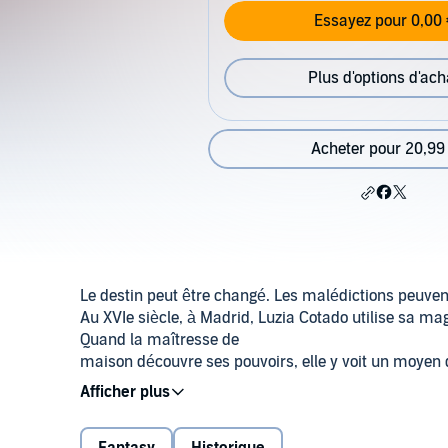
Essayez pour 0,00 
Plus d'options d'ach
Acheter pour 20,99
Le destin peut être changé. Les malédictions peuvent
Au XVIe siècle, à Madrid, Luzia Cotado utilise sa mag
Quand la maîtresse de
maison découvre ses pouvoirs, elle y voit un moyen 
Mais les tours qu'elle exécute au plus grand plaisir
lorsqu'elle attire l'attention d'Antonio Pérez, premier 