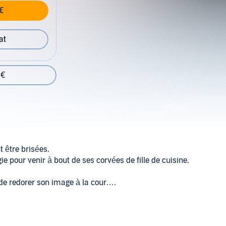
€
at
 €
 être brisées.
ie pour venir à bout de ses corvées de fille de cuisine.
de redorer son image à la cour.
 des nobles deviennent un jeu dangereux pour Luzia
secrétaire du Roi. Ce dernier est prêt à tout pour offrir un