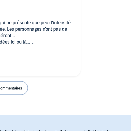
 qui ne présente que peu d'intensité
yée. Les personnages n'ont pas de
érent...
es ici ou là...
rnier livre de cette autrice pour
 commentaires