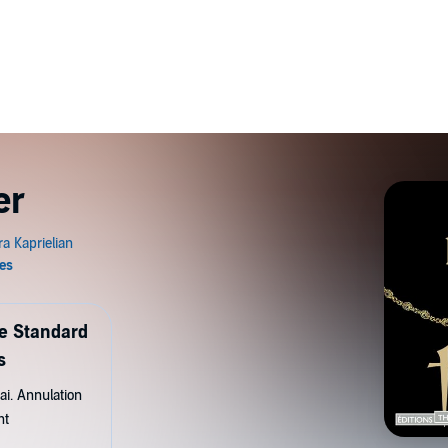
er
de Standard
s
ai. Annulation
nt