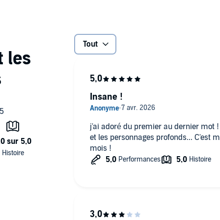
c de sa défaite contre la reine Elizabeth d'Angleterre.
 d'escrocs aux côtés de Guillén Santángel, un être
ire sa magie. Terrifiée à l'idée que ses origines juives
ute sa ruse si elle espère survivre aux intrigues de ce monde
Tout
.
Insane !
ellement réalistes qu'on croit vivre à leurs côtés au fil des
r
j'ai adoré du premier au dernier mot !
 chaque mot de ce roman, c'est une lecture incontournable
et les personnages profonds... C'est 
agie à leur vie.' Deborah Harkness, autrice du Livre perdu
mois !
 l'Histoire où l'on peut voir l'Empire Espagnol au sommet
e sous ses dorures. Ça m'a donné à réfléchir et c'est un
rice de la trilogie Une nuit d'hiver