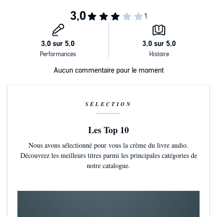
Mais c’est alors que je découvre une cassette qui révèle une
vérité
choquante
…
Quelqu’un dans cette maison a un terrible secret, et est
prêt à tout
pour le protéger
. Mais cette personne n’est pas la seule à avoir
quelque chose à cacher...
Aucun commentaire pour le moment
Moi aussi, j’ai un secret.
©2025 Relay Publishing (P)2026 Relay Publishing
SÉLECTION
Les Top 10
Nous avons sélectionné pour vous la crème du livre audio.
Découvrez les meilleurs titres parmi les principales catégories de
notre catalogue.