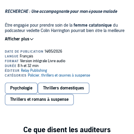
RECHERCHE : Une accompagnante pour mon épouse malade
Être engagée pour prendre soin de la
femme catatonique
du
podcasteur vedette Colin Harrington pourrait bien être la meilleure
chose qui me soit arrivée depuis longtemps. J’y gagne un salaire, un
endroit où vivre et une opportunité de sauver ma carrière en
souffrance.
C’est ma
dernière chance
de faire mes preuves. Je n’ai pas le droit
à l’échec.
Il me suffit de survivre quelques mois dans les couloirs inquiétants
du manoir Harrington, où la technologie est omniprésente. Mais
m’occuper de Kara, la femme de Colin, éprouve ma santé mentale.
Psychologie
Thrillers domestiques
Les portes semblent s’ouvrir et se fermer d’elles-mêmes, des
ombres se déplacent à la limite de mon champ de vision et je ne
Thrillers et romans à suspense
peux me défaire de la
sensation d’être épiée.
Cela ne me dérangerait pas que Colin joue les voyeurs. Il a vécu
un
véritable enfer
, et cela fait des lustres que sa femme a eu cet
accident. Peut-être est-il temps qu’il aille de l’avant. Peut-être suis-
je celle qui l’y aidera.